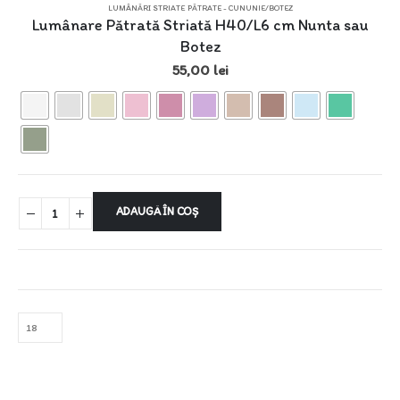
LUMÂNĂRI STRIATE PĂTRATE - CUNUNIE/BOTEZ
Lumânare Pătrată Striată H40/L6 cm Nunta sau
Botez
55,00
lei
ADAUGĂ ÎN COȘ