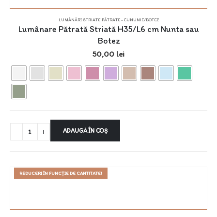
LUMÂNĂRI STRIATE PĂTRATE - CUNUNIE/BOTEZ
Lumânare Pătrată Striată H35/L6 cm Nunta sau
Botez
50,00
lei
ADAUGĂ ÎN COȘ
REDUCERI ÎN FUNCȚIE DE CANTITATE!