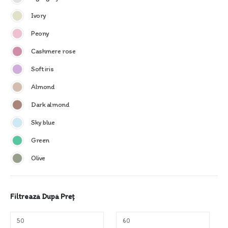
Ivory
Peony
Cashmere rose
Soft iris
Almond
Dark almond
Sky blue
Green
Olive
Filtrează După Preț