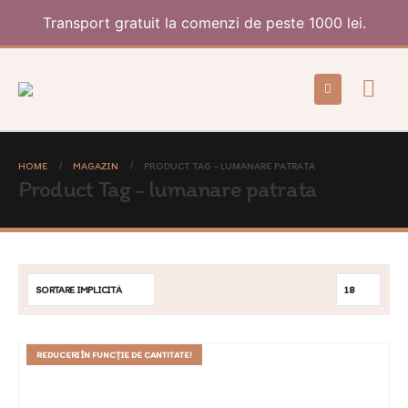
Transport gratuit la comenzi de peste 1000 lei.
HOME
MAGAZIN
PRODUCT TAG -
LUMANARE PATRATA
Product Tag - lumanare patrata
REDUCERI ÎN FUNCȚIE DE CANTITATE!