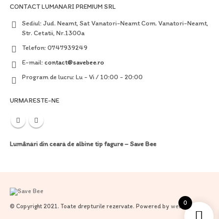
CONTACT LUMANARI PREMIUM SRL
Sediul:
Jud. Neamt, Sat Vanatori-Neamt Com. Vanatori-Neamt,
Str. Cetatii, Nr.1300a
Telefon:
0747939249
E-mail:
contact@savebee.ro
Program de lucru:
Lu - Vi / 10:00 - 20:00
URMARESTE-NE
Lumânări din ceară de albine tip fagure – Save Bee
0
© Copyright 2021. Toate drepturile rezervate. Powered by
webinspire.ro