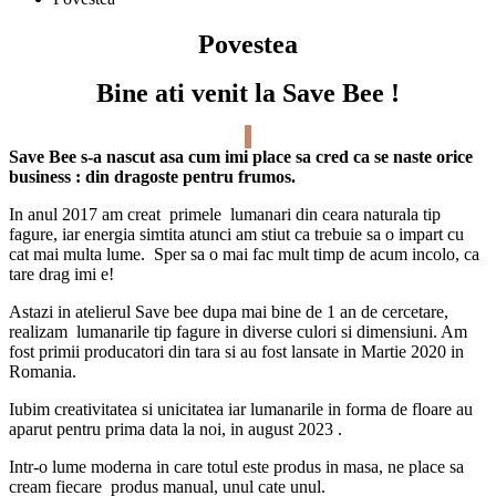
Povestea
Bine ati venit la Save Bee !
Save Bee s-a nascut asa cum imi place sa cred ca se naste orice
business : din dragoste pentru frumos.
In anul 2017 am creat primele lumanari din ceara naturala tip
fagure, iar energia simtita atunci am stiut ca trebuie sa o impart cu
cat mai multa lume. Sper sa o mai fac mult timp de acum incolo, ca
tare drag imi e!
Astazi in atelierul Save bee dupa mai bine de 1 an de cercetare,
realizam lumanarile tip fagure in diverse culori si dimensiuni. Am
fost primii producatori din tara si au fost lansate in Martie 2020 in
Romania.
Iubim creativitatea si unicitatea iar lumanarile in forma de floare au
aparut pentru prima data la noi, in august 2023 .
Intr-o lume moderna in care totul este produs in masa, ne place sa
cream fiecare produs manual, unul cate unul.