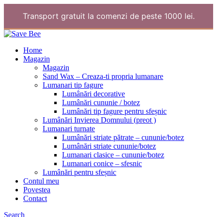
Transport gratuit la comenzi de peste 1000 lei.
Home
Magazin
Magazin
Sand Wax – Creaza-ti propria lumanare
Lumanari tip fagure
Lumânări decorative
Lumânări cununie / botez
Lumânări tip fagure pentru sfeșnic
Lumânări Invierea Domnului (preot )
Lumanari turnate
Lumânări striate pătrate – cununie/botez
Lumânări striate cununie/botez
Lumanari clasice – cununie/botez
Lumanari conice – sfesnic
Lumânări pentru sfeșnic
Contul meu
Povestea
Contact
Search