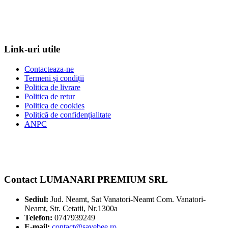
Link-uri utile
Contacteaza-ne
Termeni și condiții
Politica de livrare
Politica de retur
Politica de cookies
Politică de confidențialitate
ANPC
Contact LUMANARI PREMIUM SRL
Sediul:
Jud. Neamt, Sat Vanatori-Neamt Com. Vanatori-
Neamt, Str. Cetatii, Nr.1300a
Telefon:
0747939249
E-mail:
contact@savebee.ro