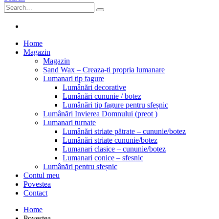
Home
Magazin
Magazin
Sand Wax – Creaza-ti propria lumanare
Lumanari tip fagure
Lumânări decorative
Lumânări cununie / botez
Lumânări tip fagure pentru sfeșnic
Lumânări Invierea Domnului (preot )
Lumanari turnate
Lumânări striate pătrate – cununie/botez
Lumânări striate cununie/botez
Lumanari clasice – cununie/botez
Lumanari conice – sfesnic
Lumânări pentru sfeșnic
Contul meu
Povestea
Contact
Home
Povestea