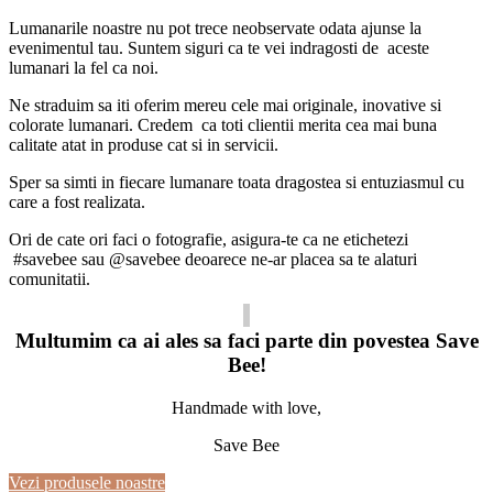
Lumanarile noastre nu pot trece neobservate odata ajunse la
evenimentul tau. Suntem siguri ca te vei indragosti de aceste
lumanari la fel ca noi.
Ne straduim sa iti oferim mereu cele mai originale, inovative si
colorate lumanari. Credem ca toti clientii merita cea mai buna
calitate atat in produse cat si in servicii.
Sper sa simti in fiecare lumanare toata dragostea si entuziasmul cu
care a fost realizata.
Ori de cate ori faci o fotografie, asigura-te ca ne etichetezi
#savebee sau @savebee deoarece ne-ar placea sa te alaturi
comunitatii.
Multumim ca ai ales sa faci parte din povestea Save
Bee!
Handmade with love,
Save Bee
Vezi produsele noastre