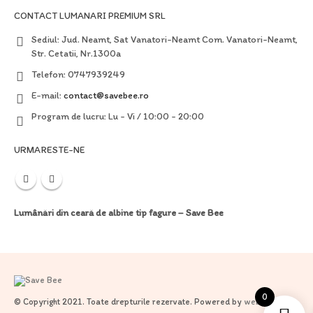
CONTACT LUMANARI PREMIUM SRL
Sediul:
Jud. Neamt, Sat Vanatori-Neamt Com. Vanatori-Neamt,
Str. Cetatii, Nr.1300a
Telefon:
0747939249
E-mail:
contact@savebee.ro
Program de lucru:
Lu - Vi / 10:00 - 20:00
URMARESTE-NE
Lumânări din ceară de albine tip fagure – Save Bee
0
© Copyright 2021. Toate drepturile rezervate. Powered by
webinspire.ro