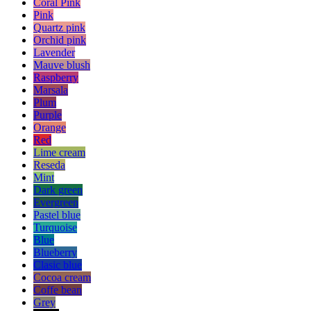
Coral Pink
Pink
Quartz pink
Orchid pink
Lavender
Mauve blush
Raspberry
Marsala
Plum
Purple
Orange
Red
Lime cream
Reseda
Mint
Dark green
Evergreen
Pastel blue
Turquoise
Blue
Blueberry
Clasic blue
Cocoa cream
Coffe bean
Grey