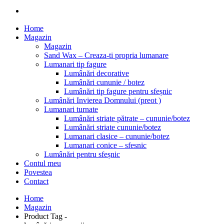
Home
Magazin
Magazin
Sand Wax – Creaza-ti propria lumanare
Lumanari tip fagure
Lumânări decorative
Lumânări cununie / botez
Lumânări tip fagure pentru sfeșnic
Lumânări Invierea Domnului (preot )
Lumanari turnate
Lumânări striate pătrate – cununie/botez
Lumânări striate cununie/botez
Lumanari clasice – cununie/botez
Lumanari conice – sfesnic
Lumânări pentru sfeșnic
Contul meu
Povestea
Contact
Home
Magazin
Product Tag -