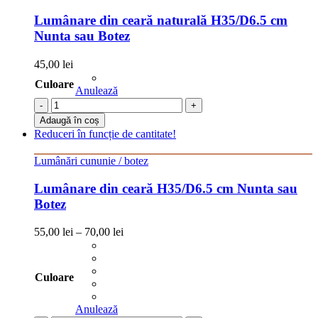
Lumânare din ceară naturală H35/D6.5 cm
Nunta sau Botez
45,00
lei
Culoare
Anulează
-
+
Adaugă în coș
Reduceri în funcție de cantitate!
Lumânări cununie / botez
Lumânare din ceară H35/D6.5 cm Nunta sau
Botez
55,00
lei
–
70,00
lei
Culoare
Anulează