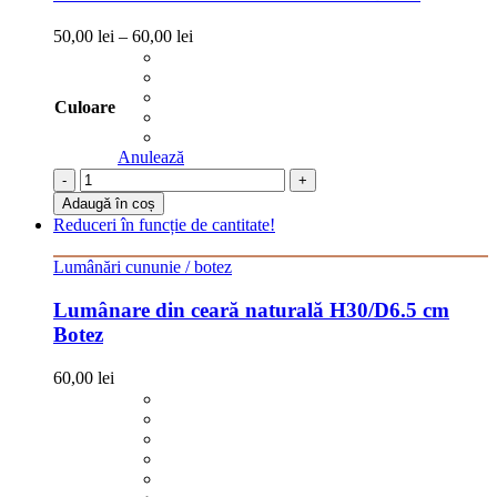
50,00
lei
–
60,00
lei
Culoare
Anulează
-
+
Adaugă în coș
Reduceri în funcție de cantitate!
Lumânări cununie / botez
Lumânare din ceară naturală H30/D6.5 cm
Botez
60,00
lei