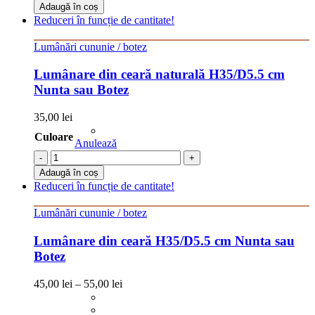
Adaugă în coș
Reduceri în funcție de cantitate!
Lumânări cununie / botez
Lumânare din ceară naturală H35/D5.5 cm
Nunta sau Botez
35,00
lei
Culoare
Anulează
-
+
Adaugă în coș
Reduceri în funcție de cantitate!
Lumânări cununie / botez
Lumânare din ceară H35/D5.5 cm Nunta sau
Botez
45,00
lei
–
55,00
lei