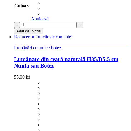
Culoare
Anulează
-
+
Adaugă în coș
Reduceri în funcție de cantitate!
Lumânări cununie / botez
Lumânare din ceară naturală H35/D5.5 cm
Nunta sau Botez
55,00
lei