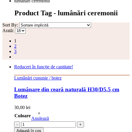
lumânări ceremonii
Product Tag - lumânări ceremonii
Sort By:
Arată:
1
2
3
Reduceri în funcție de cantitate!
Lumânări cununie / botez
Lumânare din ceară naturală H30/D5.5 cm
Botez
30,00
lei
Culoare
Anulează
-
+
Adaugă în coș