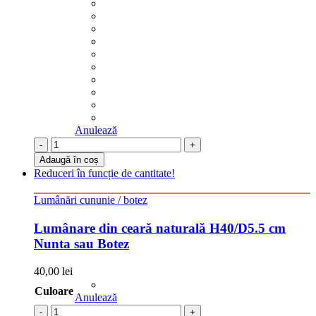
Anulează
-
+
Adaugă în coș
Reduceri în funcție de cantitate!
Lumânări cununie / botez
Lumânare din ceară naturală H40/D5.5 cm
Nunta sau Botez
40,00
lei
Culoare
Anulează
-
+