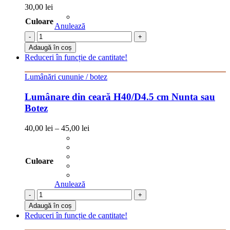
30,00
lei
Culoare
Anulează
-
+
Adaugă în coș
Reduceri în funcție de cantitate!
Lumânări cununie / botez
Lumânare din ceară H40/D4.5 cm Nunta sau
Botez
40,00
lei
–
45,00
lei
Culoare
Anulează
-
+
Adaugă în coș
Reduceri în funcție de cantitate!