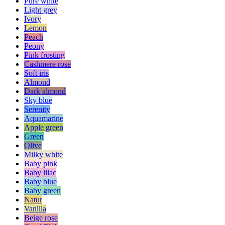
Pure white
Light grey
Ivory
Lemon
Peach
Peony
Pink frosting
Cashmere rose
Soft iris
Almond
Dark almond
Sky blue
Serenity
Aquamarine
Apple green
Green
Olive
Milky white
Baby pink
Baby lilac
Baby blue
Baby green
Natur
Vanilla
Beige rose