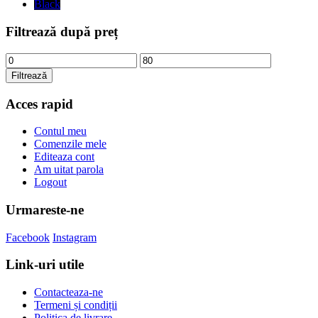
Black
Filtrează după preț
Preț
Preț
minim
maxim
Filtrează
Acces rapid
Contul meu
Comenzile mele
Editeaza cont
Am uitat parola
Logout
Urmareste-ne
Facebook
Instagram
Link-uri utile
Contacteaza-ne
Termeni și condiții
Politica de livrare