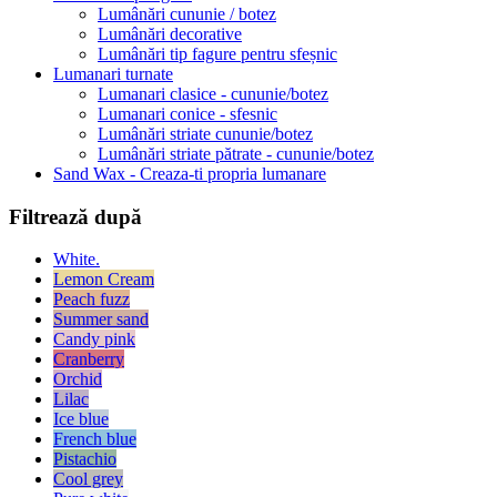
Lumânări cununie / botez
Lumânări decorative
Lumânări tip fagure pentru sfeșnic
Lumanari turnate
Lumanari clasice - cununie/botez
Lumanari conice - sfesnic
Lumânări striate cununie/botez
Lumânări striate pătrate - cununie/botez
Sand Wax - Creaza-ti propria lumanare
Filtrează după
White.
Lemon Cream
Peach fuzz
Summer sand
Candy pink
Cranberry
Orchid
Lilac
Ice blue
French blue
Pistachio
Cool grey