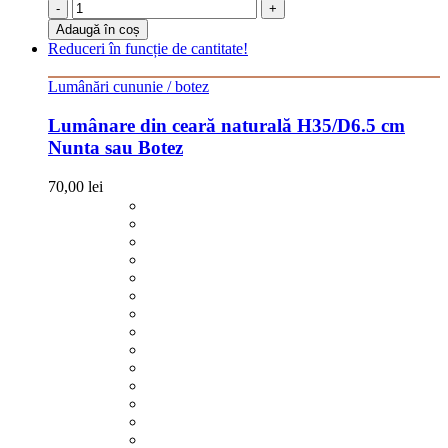
-
+
Adaugă în coș
Reduceri în funcție de cantitate!
Lumânări cununie / botez
Lumânare din ceară naturală H35/D6.5 cm
Nunta sau Botez
70,00
lei