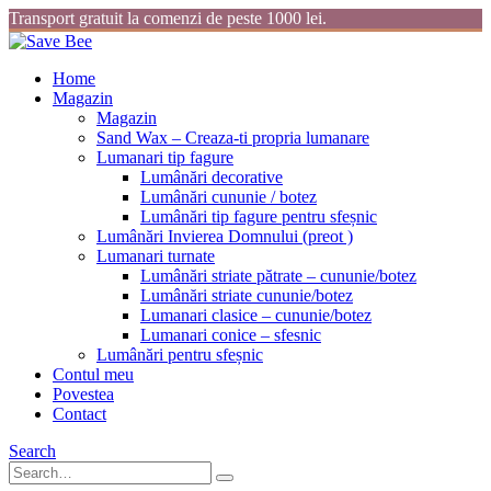
Transport gratuit la comenzi de peste 1000 lei.
Home
Magazin
Magazin
Sand Wax – Creaza-ti propria lumanare
Lumanari tip fagure
Lumânări decorative
Lumânări cununie / botez
Lumânări tip fagure pentru sfeșnic
Lumânări Invierea Domnului (preot )
Lumanari turnate
Lumânări striate pătrate – cununie/botez
Lumânări striate cununie/botez
Lumanari clasice – cununie/botez
Lumanari conice – sfesnic
Lumânări pentru sfeșnic
Contul meu
Povestea
Contact
Search