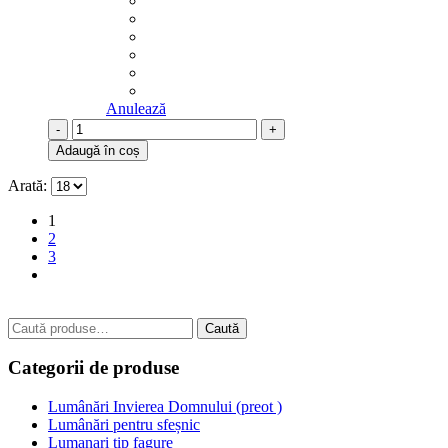
Anulează
-
+
Adaugă în coș
Arată:
1
2
3
Caută
Caută
după:
Categorii de produse
Lumânări Invierea Domnului (preot )
Lumânări pentru sfeșnic
Lumanari tip fagure