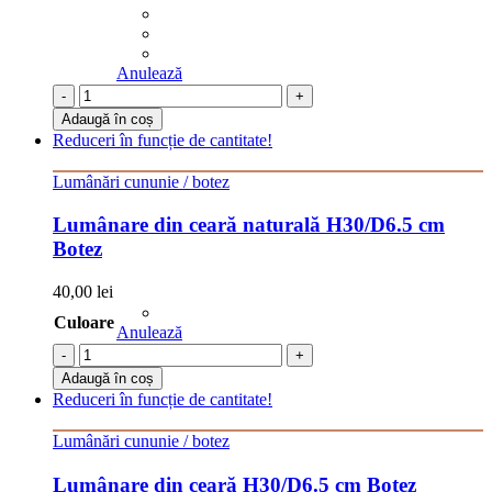
Anulează
-
+
Adaugă în coș
Reduceri în funcție de cantitate!
Lumânări cununie / botez
Lumânare din ceară naturală H30/D6.5 cm
Botez
40,00
lei
Culoare
Anulează
-
+
Adaugă în coș
Reduceri în funcție de cantitate!
Lumânări cununie / botez
Lumânare din ceară H30/D6.5 cm Botez