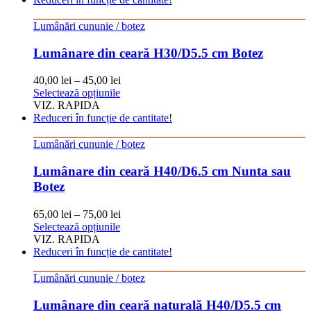
mai
multe
Lumânări cununie / botez
variații.
Opțiunile
Lumânare din ceară H30/D5.5 cm Botez
pot
fi
40,00
lei
–
45,00
lei
alese
Acest
Selectează opțiunile
în
produs
VIZ. RAPIDA
pagina
are
Reduceri în funcție de cantitate!
produsului.
mai
multe
Lumânări cununie / botez
variații.
Opțiunile
Lumânare din ceară H40/D6.5 cm Nunta sau
pot
Botez
fi
alese
65,00
lei
–
75,00
lei
în
Acest
Selectează opțiunile
pagina
produs
VIZ. RAPIDA
produsului.
are
Reduceri în funcție de cantitate!
mai
multe
Lumânări cununie / botez
variații.
Opțiunile
Lumânare din ceară naturală H40/D5.5 cm