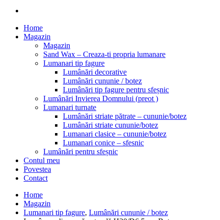
Home
Magazin
Magazin
Sand Wax – Creaza-ti propria lumanare
Lumanari tip fagure
Lumânări decorative
Lumânări cununie / botez
Lumânări tip fagure pentru sfeșnic
Lumânări Invierea Domnului (preot )
Lumanari turnate
Lumânări striate pătrate – cununie/botez
Lumânări striate cununie/botez
Lumanari clasice – cununie/botez
Lumanari conice – sfesnic
Lumânări pentru sfeșnic
Contul meu
Povestea
Contact
Home
Magazin
Lumanari tip fagure
,
Lumânări cununie / botez