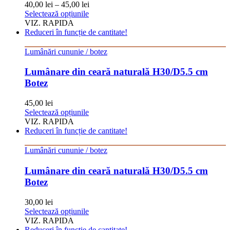
40,00
lei
–
45,00
lei
în
Acest
Selectează opțiunile
pagina
produs
VIZ. RAPIDA
produsului.
are
Reduceri în funcție de cantitate!
mai
multe
Lumânări cununie / botez
variații.
Opțiunile
Lumânare din ceară naturală H30/D5.5 cm
pot
Botez
fi
alese
45,00
lei
în
Acest
Selectează opțiunile
pagina
produs
VIZ. RAPIDA
produsului.
are
Reduceri în funcție de cantitate!
mai
multe
Lumânări cununie / botez
variații.
Opțiunile
Lumânare din ceară naturală H30/D5.5 cm
pot
Botez
fi
alese
30,00
lei
în
Acest
Selectează opțiunile
pagina
produs
VIZ. RAPIDA
produsului.
are
Reduceri în funcție de cantitate!