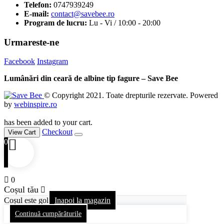
Telefon:
0747939249
E-mail:
contact@savebee.ro
Program de lucru:
Lu - Vi / 10:00 - 20:00
Urmareste-ne
Facebook
Instagram
Lumânări din ceară de albine tip fagure – Save Bee
© Copyright 2021. Toate drepturile rezervate. Powered
by
webinspire.ro
has been added to your cart.
Checkout
View Cart
0
0
Coșul tău
Coșul este gol
Inapoi la magazin
Continuă cumpărăturile