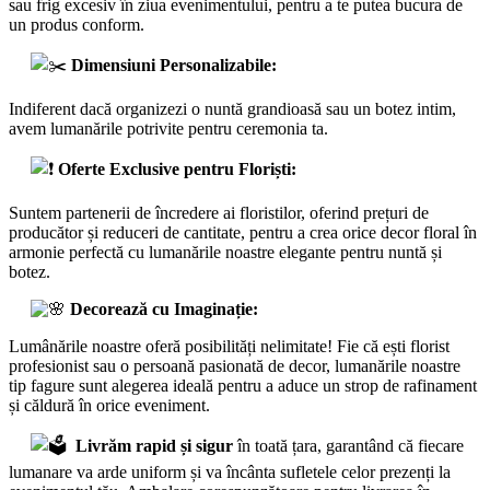
sau frig excesiv în ziua evenimentului, pentru a te putea bucura de
un produs conform.
Dimensiuni Personalizabile:
Indiferent dacă organizezi o nuntă grandioasă sau un botez intim,
avem lumanările potrivite pentru ceremonia ta.
Oferte Exclusive pentru Floriști:
Suntem partenerii de încredere ai floristilor, oferind prețuri de
producător și reduceri de cantitate, pentru a crea orice decor floral în
armonie perfectă cu lumanările noastre elegante pentru nuntă și
botez.
Decorează cu Imaginație:
Lumânările noastre oferă posibilități nelimitate! Fie că ești florist
profesionist sau o persoană pasionată de decor, lumanările noastre
tip fagure sunt alegerea ideală pentru a aduce un strop de rafinament
și căldură în orice eveniment.
Livrăm rapid și sigur
în toată țara, garantând că fiecare
lumanare va arde uniform și va încânta sufletele celor prezenți la