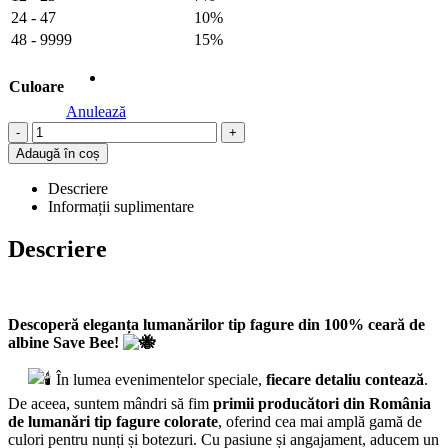
24 - 47
10%
48 - 9999
15%
Culoare
Anulează
-
+
Adaugă în coș
Descriere
Informații suplimentare
Descriere
Descoperă eleganța lumanărilor tip fagure din 100% ceară de
albine Save Bee!
În lumea evenimentelor speciale,
fiecare detaliu contează
.
De aceea, suntem mândri să fim
primii producători din România
de lumanări tip fagure colorate
, oferind cea mai amplă gamă de
culori pentru nunți și botezuri. Cu pasiune și angajament, aducem un