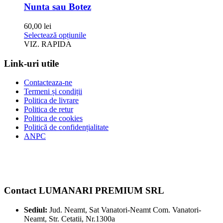
pot
Nunta sau Botez
fi
alese
60,00
lei
în
Acest
Selectează opțiunile
pagina
produs
VIZ. RAPIDA
produsului.
are
mai
Link-uri utile
multe
variații.
Contacteaza-ne
Opțiunile
Termeni și condiții
pot
Politica de livrare
fi
Politica de retur
alese
Politica de cookies
în
Politică de confidențialitate
pagina
ANPC
produsului.
Contact LUMANARI PREMIUM SRL
Sediul:
Jud. Neamt, Sat Vanatori-Neamt Com. Vanatori-
Neamt, Str. Cetatii, Nr.1300a