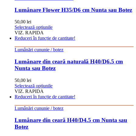
variații.
Opțiunile
Lumânare Flower H35/D6 cm Nunta sau Botez
pot
fi
50,00
lei
alese
Acest
Selectează opțiunile
în
produs
VIZ. RAPIDA
pagina
are
Reduceri în funcție de cantitate!
produsului.
mai
multe
Lumânări cununie / botez
variații.
Opțiunile
Lumânare din ceară naturală H40/D6.5 cm
pot
Nunta sau Botez
fi
alese
50,00
lei
în
Acest
Selectează opțiunile
pagina
produs
VIZ. RAPIDA
produsului.
are
Reduceri în funcție de cantitate!
mai
multe
Lumânări cununie / botez
variații.
Opțiunile
Lumânare din ceară H40/D4.5 cm Nunta sau
pot
Botez
fi
alese