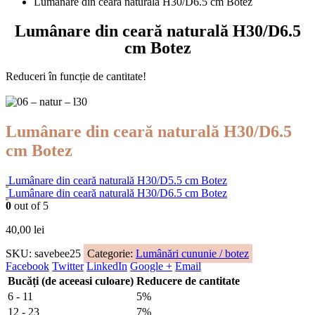
Lumânare din ceară naturală H30/D6.5 cm Botez
Lumânare din ceară naturală H30/D6.5
cm Botez
Reduceri în funcție de cantitate!
Lumânare din ceară naturală H30/D6.5
cm Botez
Lumânare din ceară naturală H30/D5.5 cm Botez
Lumânare din ceară naturală H30/D6.5 cm Botez
0
out of 5
40,00
lei
SKU:
savebee25
Categorie:
Lumânări cununie / botez
Facebook
Twitter
LinkedIn
Google +
Email
Bucăți (de aceeasi culoare)
Reducere de cantitate
6 - 11
5%
12 - 23
7%