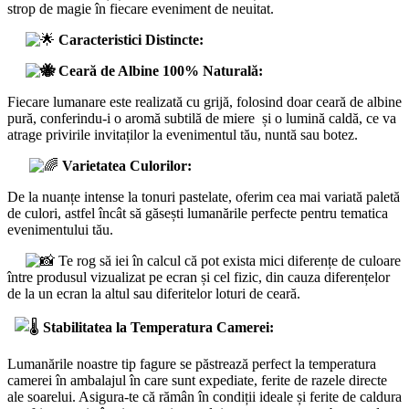
strop de magie în fiecare eveniment de neuitat.
Caracteristici Distincte:
Ceară de Albine 100% Naturală:
Fiecare lumanare este realizată cu grijă, folosind doar ceară de albine
pură, conferindu-i o aromă subtilă de miere și o lumină caldă, ce va
atrage privirile invitaților la evenimentul tău, nuntă sau botez.
Varietatea Culorilor:
De la nuanțe intense la tonuri pastelate, oferim cea mai variată paletă
de culori, astfel încât să găsești lumanările perfecte pentru tematica
evenimentului tău.
Te rog să iei în calcul că pot exista mici diferențe de culoare
între produsul vizualizat pe ecran și cel fizic, din cauza diferențelor
de la un ecran la altul sau diferitelor loturi de ceară.
Stabilitatea la Temperatura Camerei:
Lumanările noastre tip fagure se păstrează perfect la temperatura
camerei în ambalajul în care sunt expediate, ferite de razele directe
ale soarelui. Asigura-te că rămân în condiții ideale și ferite de caldura