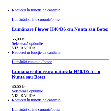
Reduceri în funcție de cantitate!
Lumânări striate cununie/botez
Lumânare Flower H40/D6 cm Nunta sau Botez
55,00
lei
Acest
Selectează opțiunile
produs
VIZ. RAPIDA
are
Reduceri în funcție de cantitate!
mai
multe
Lumânări cununie / botez
variații.
Opțiunile
Lumânare din ceară naturală H40/D5.5 cm
pot
Nunta sau Botez
fi
alese
40,00
lei
în
Acest
Selectează opțiunile
pagina
produs
VIZ. RAPIDA
produsului.
are
Reduceri în funcție de cantitate!
mai
multe
Lumânări striate cununie/botez