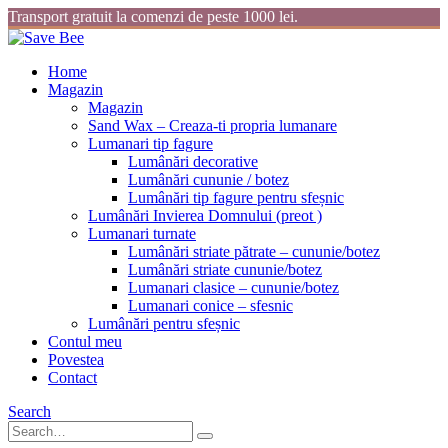
Transport gratuit la comenzi de peste 1000 lei.
Home
Magazin
Magazin
Sand Wax – Creaza-ti propria lumanare
Lumanari tip fagure
Lumânări decorative
Lumânări cununie / botez
Lumânări tip fagure pentru sfeșnic
Lumânări Invierea Domnului (preot )
Lumanari turnate
Lumânări striate pătrate – cununie/botez
Lumânări striate cununie/botez
Lumanari clasice – cununie/botez
Lumanari conice – sfesnic
Lumânări pentru sfeșnic
Contul meu
Povestea
Contact
Search