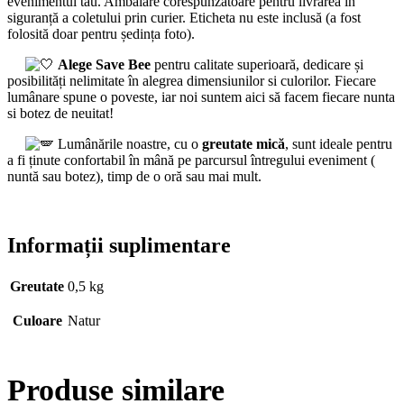
evenimentul tău. Ambalare corespunzătoare pentru livrarea în
siguranță a coletului prin curier. Eticheta nu este inclusă (a fost
folosită doar pentru ședința foto).
Alege Save Bee
pentru calitate superioară, dedicare și
posibilități nelimitate în alegrea dimensiunilor si culorilor. Fiecare
lumânare spune o poveste, iar noi suntem aici să facem fiecare nunta
si botez de neuitat!
Lumânările noastre, cu o
greutate mică
, sunt ideale pentru
a fi ținute confortabil în mână pe parcursul întregului eveniment (
nuntă sau botez), timp de o oră sau mai mult.
Informații suplimentare
Greutate
0,5 kg
Culoare
Natur
Produse similare