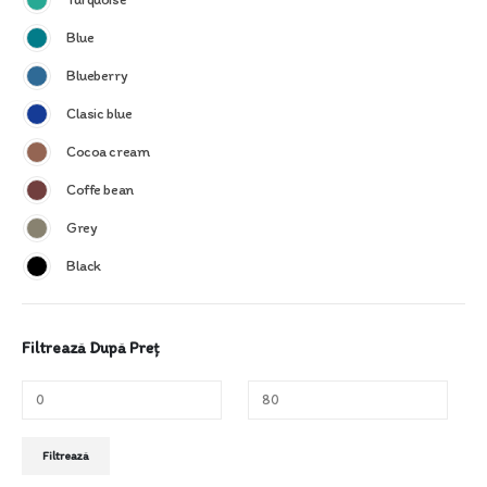
Blue
Blueberry
Clasic blue
Cocoa cream
Coffe bean
Grey
Black
Filtrează După Preț
Preț
Preț
Filtrează
minim
maxim