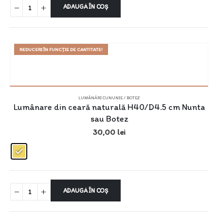
ADAUGĂ ÎN COȘ
REDUCERI ÎN FUNCȚIE DE CANTITATE!
LUMÂNĂRI CUNUNIE / BOTEZ
Lumânare din ceară naturală H40/D4.5 cm Nunta
sau Botez
30,00
lei
ADAUGĂ ÎN COȘ