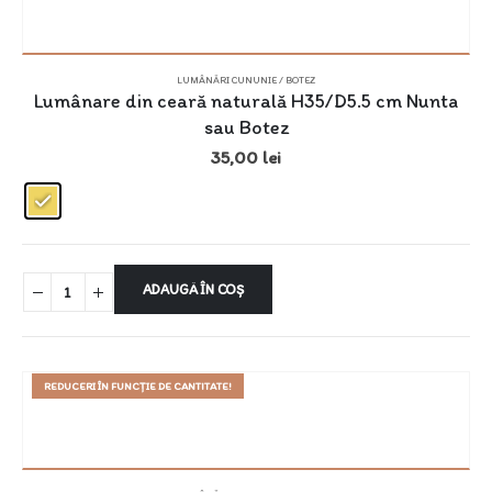
LUMÂNĂRI CUNUNIE / BOTEZ
Lumânare din ceară naturală H35/D5.5 cm Nunta
sau Botez
35,00
lei
ADAUGĂ ÎN COȘ
REDUCERI ÎN FUNCȚIE DE CANTITATE!