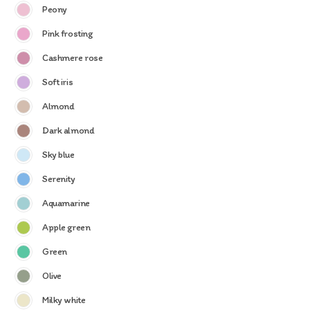
Peony
Pink frosting
Cashmere rose
Soft iris
Almond
Dark almond
Sky blue
Serenity
Aquamarine
Apple green
Green
Olive
Milky white