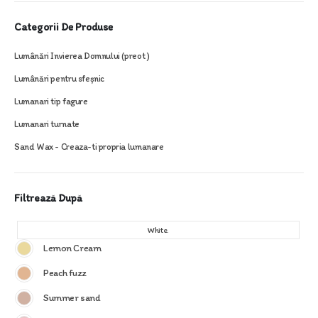
Categorii De Produse
Lumânări Invierea Domnului (preot )
Lumânări pentru sfeșnic
Lumanari tip fagure
Lumanari turnate
Sand Wax - Creaza-ti propria lumanare
Filtrează După
White.
Lemon Cream
Peach fuzz
Summer sand