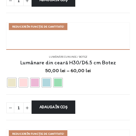
REDUCERI ÎN FUNCȚIE DE CANTITATE!
LUMÂNĂRI CUNUNIE / BOTEZ
Lumânare din ceară H30/D6.5 cm Botez
50,00
lei
–
60,00
lei
ADAUGĂ ÎN COȘ
REDUCERI ÎN FUNCȚIE DE CANTITATE!