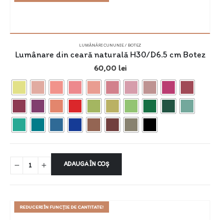
LUMÂNĂRI CUNUNIE / BOTEZ
Lumânare din ceară naturală H30/D6.5 cm Botez
60,00
lei
ADAUGĂ ÎN COȘ
REDUCERI ÎN FUNCȚIE DE CANTITATE!