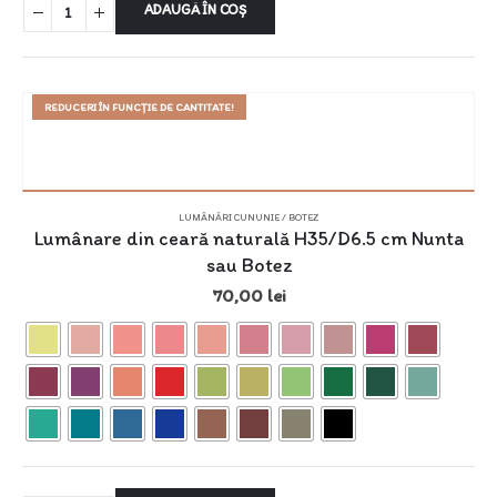
ADAUGĂ ÎN COȘ
REDUCERI ÎN FUNCȚIE DE CANTITATE!
LUMÂNĂRI CUNUNIE / BOTEZ
Lumânare din ceară naturală H35/D6.5 cm Nunta
sau Botez
70,00
lei