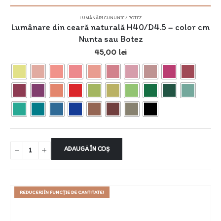
LUMÂNĂRI CUNUNIE / BOTEZ
Lumânare din ceară naturală H40/D4.5 – color cm
Nunta sau Botez
45,00
lei
ADAUGĂ ÎN COȘ
REDUCERI ÎN FUNCȚIE DE CANTITATE!