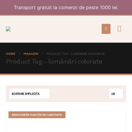
Transport gratuit la comenzi de peste 1000 lei.
HOME
MAGAZIN
PRODUCT TAG -
LUMÂNĂRI COLORATE
Product Tag - lumânări colorate
REDUCERI ÎN FUNCȚIE DE CANTITATE!