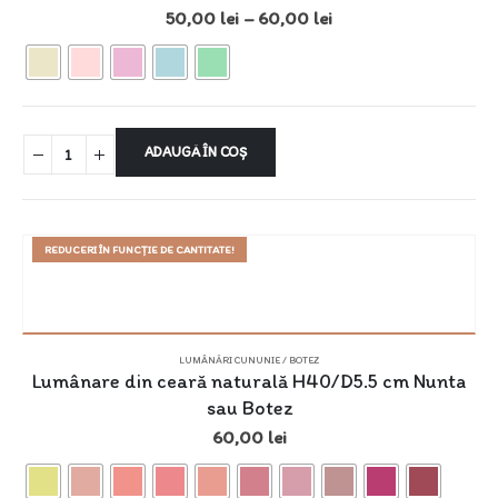
50,00
lei
–
60,00
lei
ADAUGĂ ÎN COȘ
REDUCERI ÎN FUNCȚIE DE CANTITATE!
LUMÂNĂRI CUNUNIE / BOTEZ
Lumânare din ceară naturală H40/D5.5 cm Nunta
sau Botez
60,00
lei