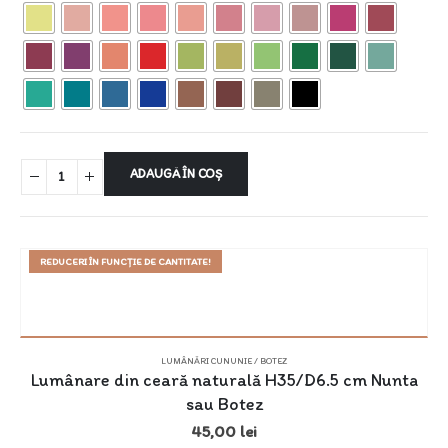
ADAUGĂ ÎN COȘ
REDUCERI ÎN FUNCȚIE DE CANTITATE!
LUMÂNĂRI CUNUNIE / BOTEZ
Lumânare din ceară naturală H35/D6.5 cm Nunta
sau Botez
45,00
lei