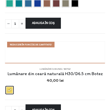
ADAUGĂ ÎN COȘ
REDUCERI ÎN FUNCȚIE DE CANTITATE!
LUMÂNĂRI CUNUNIE / BOTEZ
Lumânare din ceară naturală H30/D6.5 cm Botez
40,00
lei
ADAUGĂ ÎN COȘ