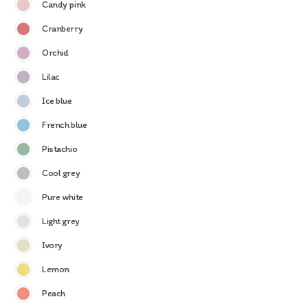
Candy pink
Cranberry
Orchid
Lilac
Ice blue
French blue
Pistachio
Cool grey
Pure white
Light grey
Ivory
Lemon
Peach