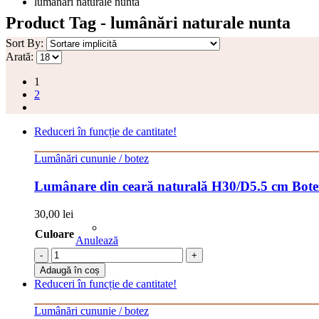
lumânări naturale nunta
Product Tag - lumânări naturale nunta
Sort By:
Arată:
1
2
Reduceri în funcție de cantitate!
Lumânări cununie / botez
Lumânare din ceară naturală H30/D5.5 cm Bote
30,00
lei
Culoare
Anulează
-
+
Adaugă în coș
Reduceri în funcție de cantitate!
Lumânări cununie / botez