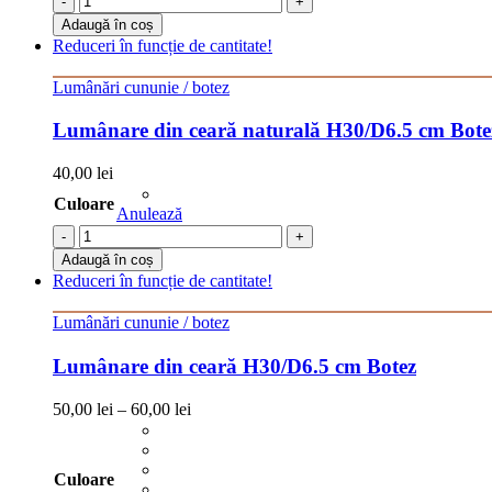
-
+
Adaugă în coș
Reduceri în funcție de cantitate!
Lumânări cununie / botez
Lumânare din ceară naturală H30/D6.5 cm Bote
40,00
lei
Culoare
Anulează
-
+
Adaugă în coș
Reduceri în funcție de cantitate!
Lumânări cununie / botez
Lumânare din ceară H30/D6.5 cm Botez
50,00
lei
–
60,00
lei
Culoare