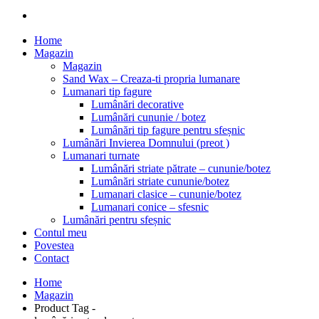
Home
Magazin
Magazin
Sand Wax – Creaza-ti propria lumanare
Lumanari tip fagure
Lumânări decorative
Lumânări cununie / botez
Lumânări tip fagure pentru sfeșnic
Lumânări Invierea Domnului (preot )
Lumanari turnate
Lumânări striate pătrate – cununie/botez
Lumânări striate cununie/botez
Lumanari clasice – cununie/botez
Lumanari conice – sfesnic
Lumânări pentru sfeșnic
Contul meu
Povestea
Contact
Home
Magazin
Product Tag -