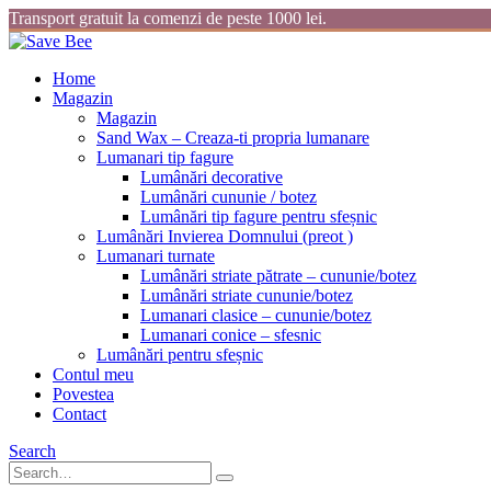
Transport gratuit la comenzi de peste 1000 lei.
Home
Magazin
Magazin
Sand Wax – Creaza-ti propria lumanare
Lumanari tip fagure
Lumânări decorative
Lumânări cununie / botez
Lumânări tip fagure pentru sfeșnic
Lumânări Invierea Domnului (preot )
Lumanari turnate
Lumânări striate pătrate – cununie/botez
Lumânări striate cununie/botez
Lumanari clasice – cununie/botez
Lumanari conice – sfesnic
Lumânări pentru sfeșnic
Contul meu
Povestea
Contact
Search