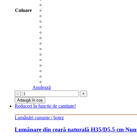
Culoare
Anulează
-
+
Adaugă în coș
Reduceri în funcție de cantitate!
Lumânări cununie / botez
Lumânare din ceară naturală H35/D5.5 cm Nunt