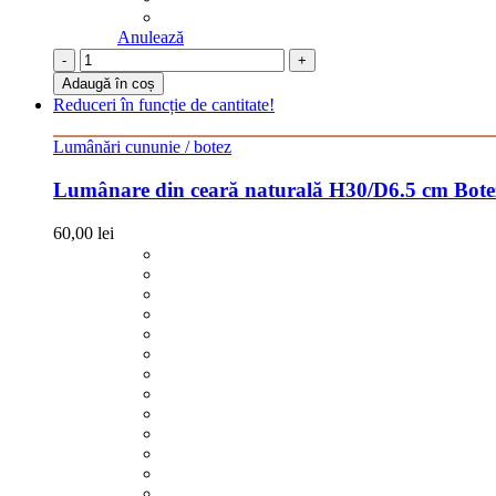
Anulează
-
+
Adaugă în coș
Reduceri în funcție de cantitate!
Lumânări cununie / botez
Lumânare din ceară naturală H30/D6.5 cm Bote
60,00
lei