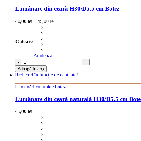
Lumânare din ceară H30/D5.5 cm Botez
40,00
lei
–
45,00
lei
Culoare
Anulează
-
+
Adaugă în coș
Reduceri în funcție de cantitate!
Lumânări cununie / botez
Lumânare din ceară naturală H30/D5.5 cm Bote
45,00
lei