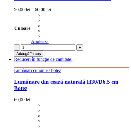
50,00
lei
–
60,00
lei
Culoare
Anulează
-
+
Adaugă în coș
Reduceri în funcție de cantitate!
Lumânări cununie / botez
Lumânare din ceară naturală H30/D6.5 cm
Botez
60,00
lei