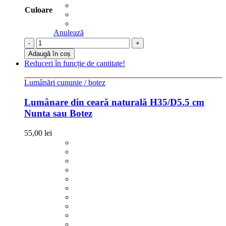
Culoare
Anulează
-
+
Adaugă în coș
Reduceri în funcție de cantitate!
Lumânări cununie / botez
Lumânare din ceară naturală H35/D5.5 cm
Nunta sau Botez
55,00
lei