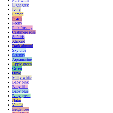
Pure white
Light grey
Ivory
Lemon
Peach
Peony
Pink frosting
Cashmere rose
Soft iris
Almond
Dark almond
Sky blue
Serenity
Aquamarine
Apple green
Green
Olive
Milky white
Baby pink
Baby lilac
Baby blue
Baby green
Natur
Vanilla
Beige rose