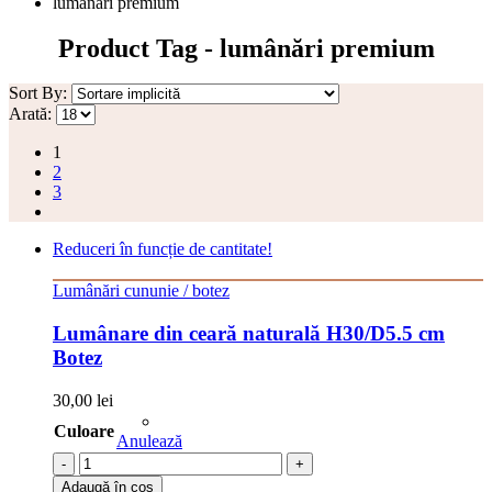
lumânări premium
Product Tag - lumânări premium
Sort By:
Arată:
1
2
3
Reduceri în funcție de cantitate!
Lumânări cununie / botez
Lumânare din ceară naturală H30/D5.5 cm
Botez
30,00
lei
Culoare
Anulează
-
+
Adaugă în coș