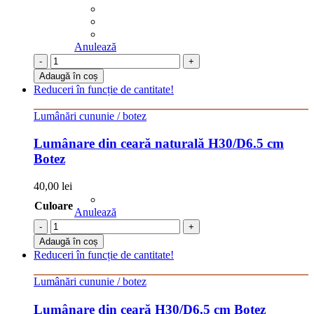
Anulează
-
+
Adaugă în coș
Reduceri în funcție de cantitate!
Lumânări cununie / botez
Lumânare din ceară naturală H30/D6.5 cm
Botez
40,00
lei
Culoare
Anulează
-
+
Adaugă în coș
Reduceri în funcție de cantitate!
Lumânări cununie / botez
Lumânare din ceară H30/D6.5 cm Botez