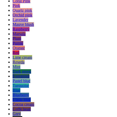
Coral Pink
Pink
Quartz pink
Orchid pink
Lavender
Mauve blush
Raspberry
Marsala
Plum
Purple
Orange
Red
Lime cream
Reseda
Mint
Dark green
Evergreen
Pastel blue
Turquoise
Blue
Blueberry
Clasic blue
Cocoa cream
Coffe bean
Grey