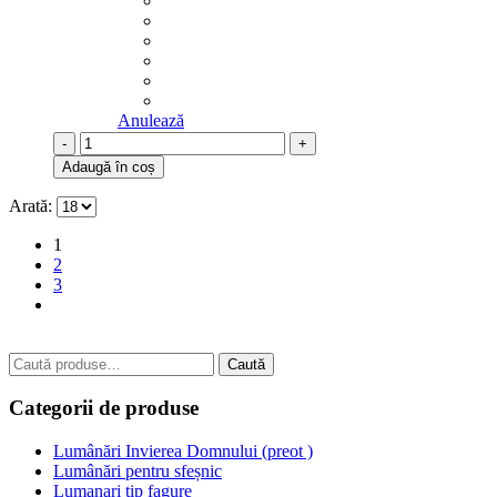
Anulează
-
+
Adaugă în coș
Arată:
1
2
3
Caută
Caută
după:
Categorii de produse
Lumânări Invierea Domnului (preot )
Lumânări pentru sfeșnic
Lumanari tip fagure