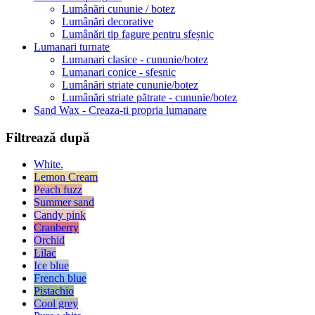
Lumânări cununie / botez
Lumânări decorative
Lumânări tip fagure pentru sfeșnic
Lumanari turnate
Lumanari clasice - cununie/botez
Lumanari conice - sfesnic
Lumânări striate cununie/botez
Lumânări striate pătrate - cununie/botez
Sand Wax - Creaza-ti propria lumanare
Filtrează după
White.
Lemon Cream
Peach fuzz
Summer sand
Candy pink
Cranberry
Orchid
Lilac
Ice blue
French blue
Pistachio
Cool grey