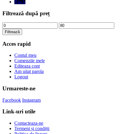
Black
Filtrează după preț
Preț
Preț
minim
maxim
Filtrează
Acces rapid
Contul meu
Comenzile mele
Editeaza cont
Am uitat parola
Logout
Urmareste-ne
Facebook
Instagram
Link-uri utile
Contacteaza-ne
Termeni și condiții
Politica de livrare