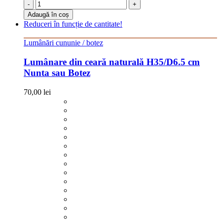
-
+
Adaugă în coș
Reduceri în funcție de cantitate!
Lumânări cununie / botez
Lumânare din ceară naturală H35/D6.5 cm
Nunta sau Botez
70,00
lei