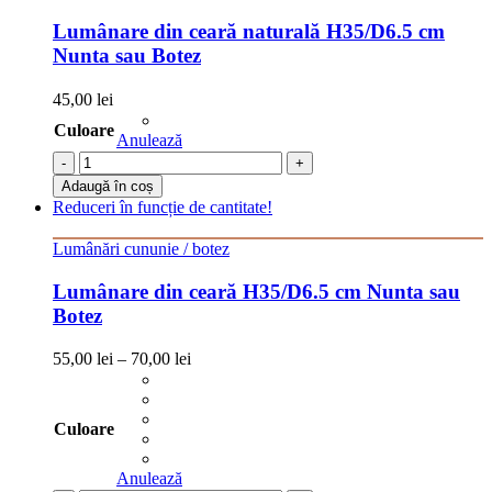
Lumânare din ceară naturală H35/D6.5 cm
Nunta sau Botez
45,00
lei
Culoare
Anulează
-
+
Adaugă în coș
Reduceri în funcție de cantitate!
Lumânări cununie / botez
Lumânare din ceară H35/D6.5 cm Nunta sau
Botez
55,00
lei
–
70,00
lei
Culoare
Anulează