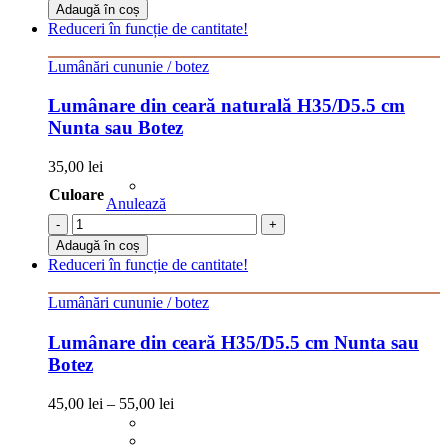
Adaugă în coș
Reduceri în funcție de cantitate!
Lumânări cununie / botez
Lumânare din ceară naturală H35/D5.5 cm
Nunta sau Botez
35,00
lei
Culoare
Anulează
-
+
Adaugă în coș
Reduceri în funcție de cantitate!
Lumânări cununie / botez
Lumânare din ceară H35/D5.5 cm Nunta sau
Botez
45,00
lei
–
55,00
lei