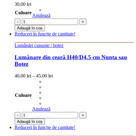
30,00
lei
Culoare
Anulează
-
+
Adaugă în coș
Reduceri în funcție de cantitate!
Lumânări cununie / botez
Lumânare din ceară H40/D4.5 cm Nunta sau
Botez
40,00
lei
–
45,00
lei
Culoare
Anulează
-
+
Adaugă în coș
Reduceri în funcție de cantitate!