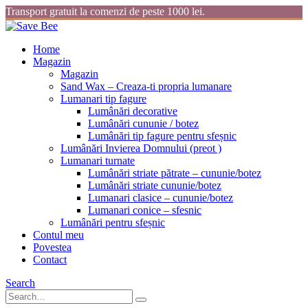
Transport gratuit la comenzi de peste 1000 lei.
Home
Magazin
Magazin
Sand Wax – Creaza-ti propria lumanare
Lumanari tip fagure
Lumânări decorative
Lumânări cununie / botez
Lumânări tip fagure pentru sfeșnic
Lumânări Invierea Domnului (preot )
Lumanari turnate
Lumânări striate pătrate – cununie/botez
Lumânări striate cununie/botez
Lumanari clasice – cununie/botez
Lumanari conice – sfesnic
Lumânări pentru sfeșnic
Contul meu
Povestea
Contact
Search