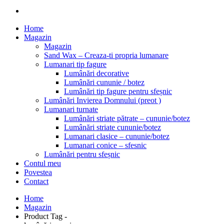
Home
Magazin
Magazin
Sand Wax – Creaza-ti propria lumanare
Lumanari tip fagure
Lumânări decorative
Lumânări cununie / botez
Lumânări tip fagure pentru sfeșnic
Lumânări Invierea Domnului (preot )
Lumanari turnate
Lumânări striate pătrate – cununie/botez
Lumânări striate cununie/botez
Lumanari clasice – cununie/botez
Lumanari conice – sfesnic
Lumânări pentru sfeșnic
Contul meu
Povestea
Contact
Home
Magazin
Product Tag -