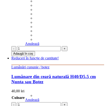
Anulează
-
+
Adaugă în coș
Reduceri în funcție de cantitate!
Lumânări cununie / botez
Lumânare din ceară naturală H40/D5.5 cm
Nunta sau Botez
40,00
lei
Culoare
Anulează
-
+