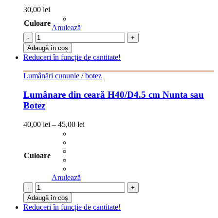
30,00
lei
Culoare
Anulează
-
+
Adaugă în coș
Reduceri în funcție de cantitate!
Lumânări cununie / botez
Lumânare din ceară H40/D4.5 cm Nunta sau
Botez
40,00
lei
–
45,00
lei
Culoare
Anulează
-
+
Adaugă în coș
Reduceri în funcție de cantitate!