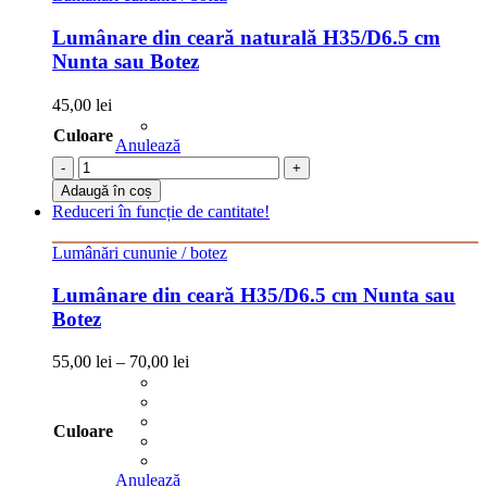
Lumânare din ceară naturală H35/D6.5 cm
Nunta sau Botez
45,00
lei
Culoare
Anulează
-
+
Adaugă în coș
Reduceri în funcție de cantitate!
Lumânări cununie / botez
Lumânare din ceară H35/D6.5 cm Nunta sau
Botez
55,00
lei
–
70,00
lei
Culoare
Anulează