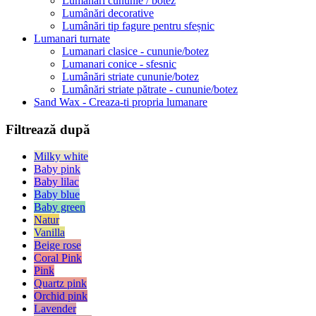
Lumânări cununie / botez
Lumânări decorative
Lumânări tip fagure pentru sfeșnic
Lumanari turnate
Lumanari clasice - cununie/botez
Lumanari conice - sfesnic
Lumânări striate cununie/botez
Lumânări striate pătrate - cununie/botez
Sand Wax - Creaza-ti propria lumanare
Filtrează după
Milky white
Baby pink
Baby lilac
Baby blue
Baby green
Natur
Vanilla
Beige rose
Coral Pink
Pink
Quartz pink
Orchid pink
Lavender