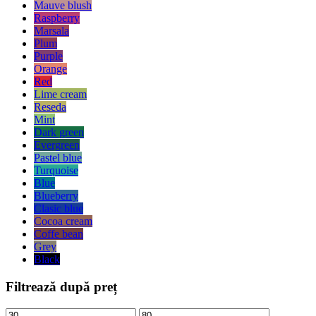
Mauve blush
Raspberry
Marsala
Plum
Purple
Orange
Red
Lime cream
Reseda
Mint
Dark green
Evergreen
Pastel blue
Turquoise
Blue
Blueberry
Clasic blue
Cocoa cream
Coffe bean
Grey
Black
Filtrează după preț
Preț
Preț