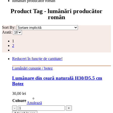
lumânări producător român
Product Tag - lumânări producător
român
Sort By:
Arată:
1
2
Reduceri în funcție de cantitate!
Lumânări cununie / botez
Lumânare din ceară naturală H30/D5.5 cm
Botez
30,00
lei
Culoare
Anulează
-
+