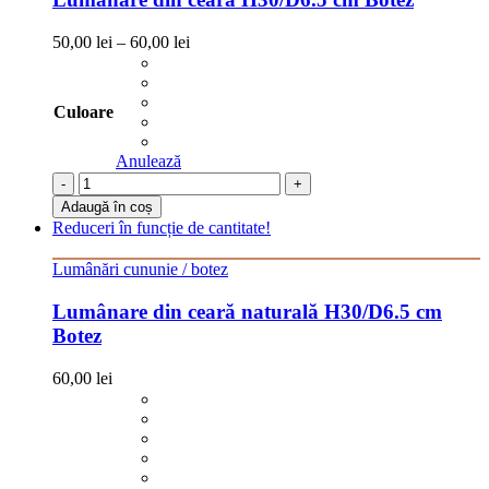
50,00
lei
–
60,00
lei
Culoare
Anulează
-
+
Adaugă în coș
Reduceri în funcție de cantitate!
Lumânări cununie / botez
Lumânare din ceară naturală H30/D6.5 cm
Botez
60,00
lei