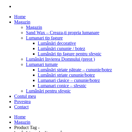
Home
Magazin
Magazin
Sand Wax – Creaza-ti propria lumanare
Lumanari tip fagure
Lumânări decorative
Lumânări cununie / botez
Lumânări tip fagure pentru sfeșnic
Lumânări Invierea Domnului (preot )
Lumanari turnate
Lumânări striate pătrate – cununie/botez
Lumânări striate cununie/botez
Lumanari clasice – cununie/botez
Lumanari conice – sfesnic
Lumânări pentru sfeșnic
Contul meu
Povestea
Contact
Home
Magazin
Product Tag -