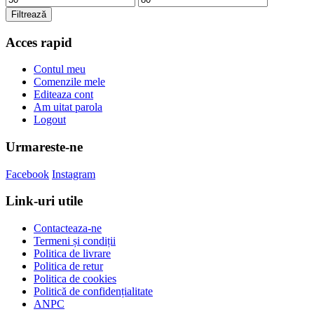
minim
maxim
Filtrează
Acces rapid
Contul meu
Comenzile mele
Editeaza cont
Am uitat parola
Logout
Urmareste-ne
Facebook
Instagram
Link-uri utile
Contacteaza-ne
Termeni și condiții
Politica de livrare
Politica de retur
Politica de cookies
Politică de confidențialitate
ANPC