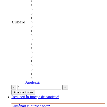
Culoare
Anulează
-
+
Adaugă în coș
Reduceri în funcție de cantitate!
Lumânări cununie / botez