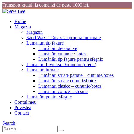
Transport gratuit la comenzi de peste 1000 lei.
Home
Magazin
Magazin
Sand Wax – Creaza-ti propria lumanare
Lumanari tip fagure
Lumânări decorative
Lumânări cununie / botez
Lumânări tip fagure pentru sfeșnic
Lumânări Invierea Domnului (preot )
Lumanari turnate
Lumânări striate pătrate – cununie/botez
Lumânări striate cununie/botez
Lumanari clasice – cununie/botez
Lumanari conice – sfesnic
Lumânări pentru sfeșnic
Contul meu
Povestea
Contact
Search