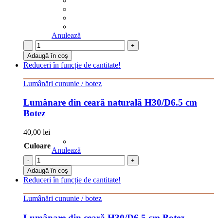
Anulează
-
+
Adaugă în coș
Reduceri în funcție de cantitate!
Lumânări cununie / botez
Lumânare din ceară naturală H30/D6.5 cm
Botez
40,00
lei
Culoare
Anulează
-
+
Adaugă în coș
Reduceri în funcție de cantitate!
Lumânări cununie / botez
Lumânare din ceară H30/D6.5 cm Botez