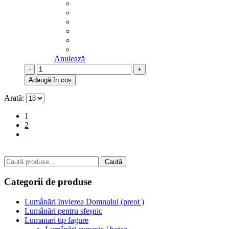
Anulează
-
+
Adaugă în coș
Arată:
1
2
Caută
Caută
după:
Categorii de produse
Lumânări Invierea Domnului (preot )
Lumânări pentru sfeșnic
Lumanari tip fagure