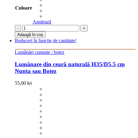
Culoare
Anulează
-
+
Adaugă în coș
Reduceri în funcție de cantitate!
Lumânări cununie / botez
Lumânare din ceară naturală H35/D5.5 cm
Nunta sau Botez
55,00
lei