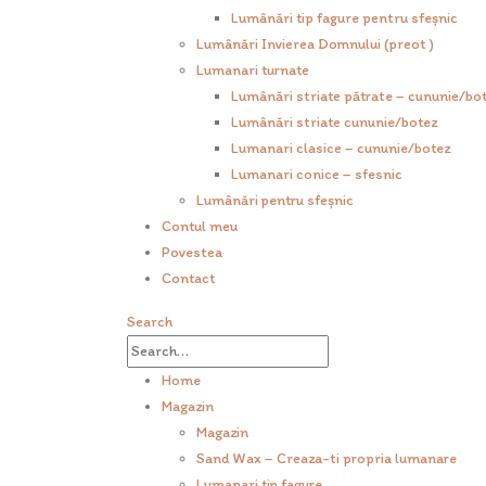
Lumânări tip fagure pentru sfeșnic
Lumânări Invierea Domnului (preot )
Lumanari turnate
Lumânări striate pătrate – cununie/bo
Lumânări striate cununie/botez
Lumanari clasice – cununie/botez
Lumanari conice – sfesnic
Lumânări pentru sfeșnic
Contul meu
Povestea
Contact
Search
Home
Magazin
Magazin
Sand Wax – Creaza-ti propria lumanare
Lumanari tip fagure