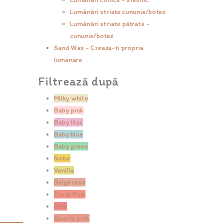
Lumânări striate cununie/botez
Lumânări striate pătrate -
cununie/botez
Sand Wax - Creaza-ti propria
lumanare
Filtrează după
Milky white
Baby pink
Baby lilac
Baby blue
Baby green
Natur
Vanilla
Beige rose
Coral Pink
Pink
Quartz pink