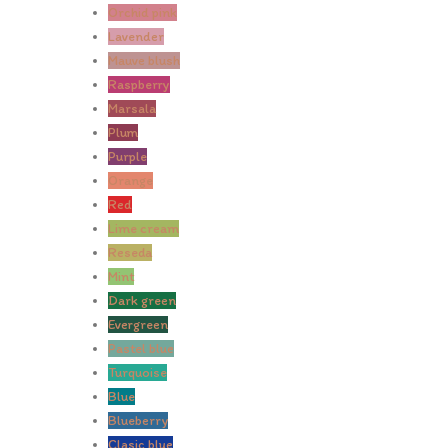
Orchid pink
Lavender
Mauve blush
Raspberry
Marsala
Plum
Purple
Orange
Red
Lime cream
Reseda
Mint
Dark green
Evergreen
Pastel blue
Turquoise
Blue
Blueberry
Clasic blue