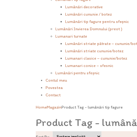
Lumânări decorative
Lumânări cununie / botez
Lumânări tip fagure pentru sfeșnic
Lumânări Invierea Domnului (preot )
Lumanari turnate
Lumânări striate pătrate – cununie/bo
Lumânări striate cununie/botez
Lumanari clasice – cununie/botez
Lumanari conice – sfesnic
Lumânări pentru sfeșnic
Contul meu
Povestea
Contact
Home
Magazin
Product Tag -
lumânări tip fagure
Product Tag - lumânăr
Sort By: