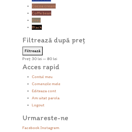
Cocoa cream
Coffe bean
Grey
Black
Filtrează după preț
Preț
Preț
Filtrează
minim
maxim
Preț:
30 lei
—
80 lei
Acces rapid
Contul meu
Comenzile mele
Editeaza cont
Am uitat parola
Logout
Urmareste-ne
Facebook
Instagram