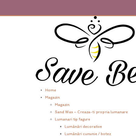
Home
Magazin
Magazin
Sand Wax – Creaza-ti propria lumanare
Lumanari tip fagure
Lumânări decorative
Lumânări cununie / botez