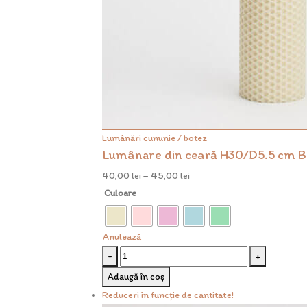
Lumânări cununie / botez
Lumânare din ceară H30/D5.5 cm B
40,00
lei
–
45,00
lei
Culoare
Anulează
-
+
Adaugă în coș
Reduceri în funcție de cantitate!