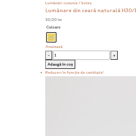
Lumânări cununie / botez
Lumânare din ceară naturală H30/
30,00
lei
Culoare
Anulează
-
+
Adaugă în coș
Reduceri în funcție de cantitate!