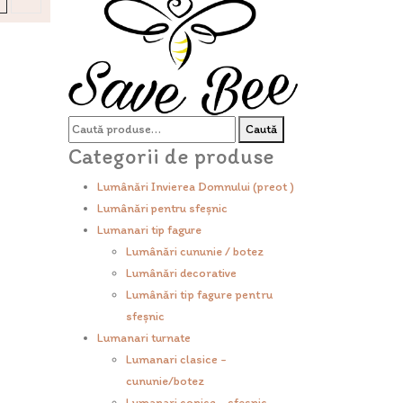
Caută
Caută
după:
Categorii de produse
Lumânări Invierea Domnului (preot )
Lumânări pentru sfeșnic
Lumanari tip fagure
Lumânări cununie / botez
Lumânări decorative
Lumânări tip fagure pentru
sfeșnic
Lumanari turnate
Lumanari clasice -
cununie/botez
Lumanari conice - sfesnic