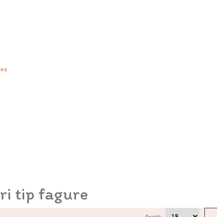
tez
i tip fagure
Arată: