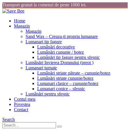
Transport gratuit la comenzi de peste 1000 lei.
Home
Magazin
Magazin
Sand Wax – Creaza-ti propria lumanare
Lumanari tip fagure
Lumânări decorative
Lumânări cununie / botez
Lumânări tip fagure pentru sfeșnic
Lumânări Invierea Domnului (preot )
Lumanari turnate
Lumânări striate pătrate – cununie/botez
Lumânări striate cununie/botez
Lumanari clasice – cununie/botez
Lumanari conice – sfesnic
Lumânări pentru sfeșnic
Contul meu
Povestea
Contact
Search