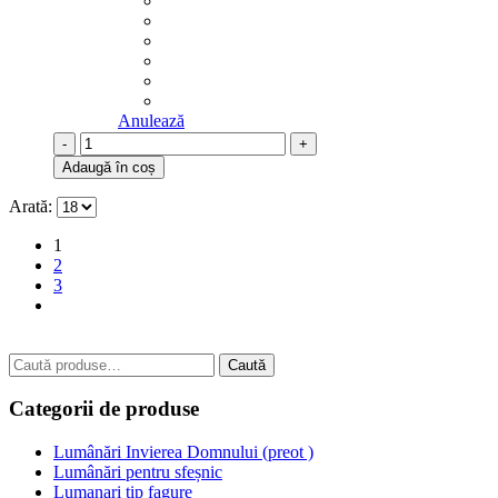
Anulează
-
+
Adaugă în coș
Arată:
1
2
3
Caută
Caută
după:
Categorii de produse
Lumânări Invierea Domnului (preot )
Lumânări pentru sfeșnic
Lumanari tip fagure