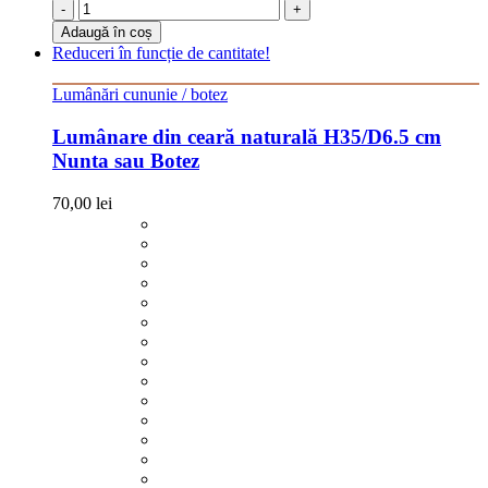
-
+
Adaugă în coș
Reduceri în funcție de cantitate!
Lumânări cununie / botez
Lumânare din ceară naturală H35/D6.5 cm
Nunta sau Botez
70,00
lei