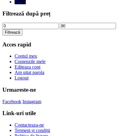
Black
Filtrează după preț
Preț
Preț
minim
maxim
Filtrează
Acces rapid
Contul meu
Comenzile mele
Editeaza cont
Am uitat parola
Logout
Urmareste-ne
Facebook
Instagram
Link-uri utile
Contacteaza-ne
Termeni și condiții
Politica de livrare