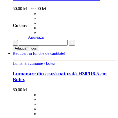
50,00
lei
–
60,00
lei
Culoare
Anulează
-
+
Adaugă în coș
Reduceri în funcție de cantitate!
Lumânări cununie / botez
Lumânare din ceară naturală H30/D6.5 cm
Botez
60,00
lei