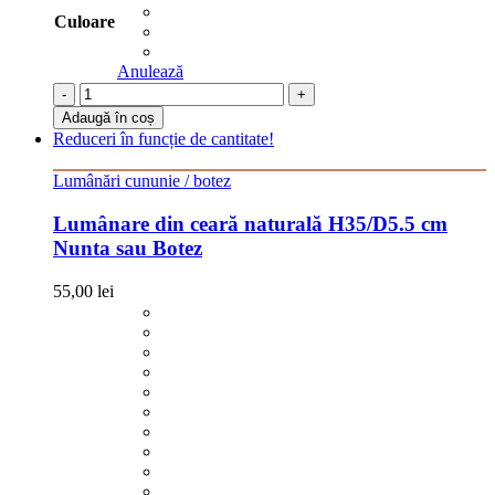
Culoare
Anulează
-
+
Adaugă în coș
Reduceri în funcție de cantitate!
Lumânări cununie / botez
Lumânare din ceară naturală H35/D5.5 cm
Nunta sau Botez
55,00
lei