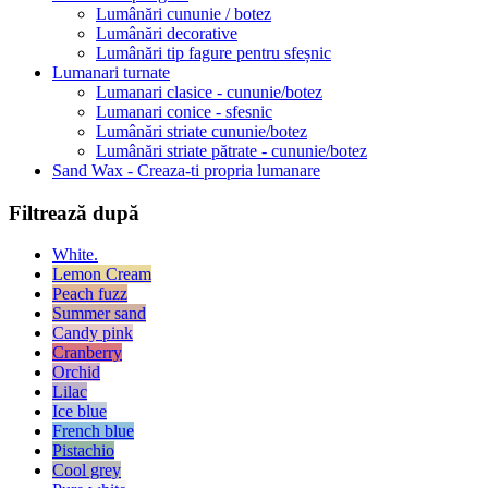
Lumânări cununie / botez
Lumânări decorative
Lumânări tip fagure pentru sfeșnic
Lumanari turnate
Lumanari clasice - cununie/botez
Lumanari conice - sfesnic
Lumânări striate cununie/botez
Lumânări striate pătrate - cununie/botez
Sand Wax - Creaza-ti propria lumanare
Filtrează după
White.
Lemon Cream
Peach fuzz
Summer sand
Candy pink
Cranberry
Orchid
Lilac
Ice blue
French blue
Pistachio
Cool grey