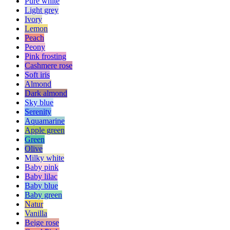
Pure white
Light grey
Ivory
Lemon
Peach
Peony
Pink frosting
Cashmere rose
Soft iris
Almond
Dark almond
Sky blue
Serenity
Aquamarine
Apple green
Green
Olive
Milky white
Baby pink
Baby lilac
Baby blue
Baby green
Natur
Vanilla
Beige rose