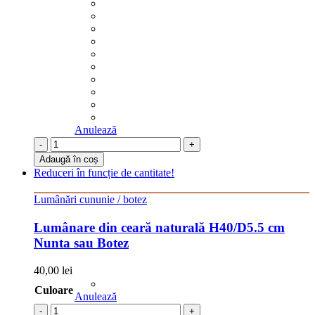
Anulează
-
+
Adaugă în coș
Reduceri în funcție de cantitate!
Lumânări cununie / botez
Lumânare din ceară naturală H40/D5.5 cm
Nunta sau Botez
40,00
lei
Culoare
Anulează
-
+