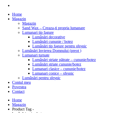
Home
Magazin
Magazin
Sand Wax – Creaza-ti propria lumanare
Lumanari tip fagure
Lumânări decorative
Lumânări cununie / botez
Lumânări tip fagure pentru sfeșnic
Lumânări Invierea Domnului (preot )
Lumanari turnate
Lumânări striate pătrate – cununie/botez
Lumânări striate cununie/botez
Lumanari clasice – cununie/botez
Lumanari conice – sfesnic
Lumânări pentru sfeșnic
Contul meu
Povestea
Contact
Home
Magazin
Product Tag -