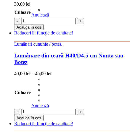
30,00
lei
Culoare
Anulează
-
+
Adaugă în coș
Reduceri în funcție de cantitate!
Lumânări cununie / botez
Lumânare din ceară H40/D4.5 cm Nunta sau
Botez
40,00
lei
–
45,00
lei
Culoare
Anulează
-
+
Adaugă în coș
Reduceri în funcție de cantitate!