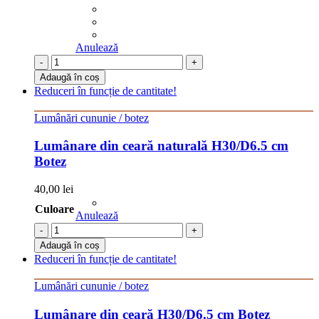
Anulează
-
+
Adaugă în coș
Reduceri în funcție de cantitate!
Lumânări cununie / botez
Lumânare din ceară naturală H30/D6.5 cm
Botez
40,00
lei
Culoare
Anulează
-
+
Adaugă în coș
Reduceri în funcție de cantitate!
Lumânări cununie / botez
Lumânare din ceară H30/D6.5 cm Botez