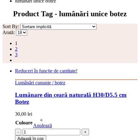
lumânări unice botez
Product Tag - lumânări unice botez
Sort By:
Arată:
1
2
3
Reduceri în funcție de cantitate!
Lumânări cununie / botez
Lumânare din ceară naturală H30/D5.5 cm
Botez
30,00
lei
Culoare
Anulează
-
+
Adaugă în coș