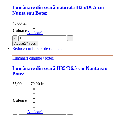
Lumânare din ceară naturală H35/D6.5 cm
Nunta sau Botez
45,00
lei
Culoare
Anulează
-
+
Adaugă în coș
Reduceri în funcție de cantitate!
Lumânări cununie / botez
Lumânare din ceară H35/D6.5 cm Nunta sau
Botez
55,00
lei
–
70,00
lei
Culoare
Anulează