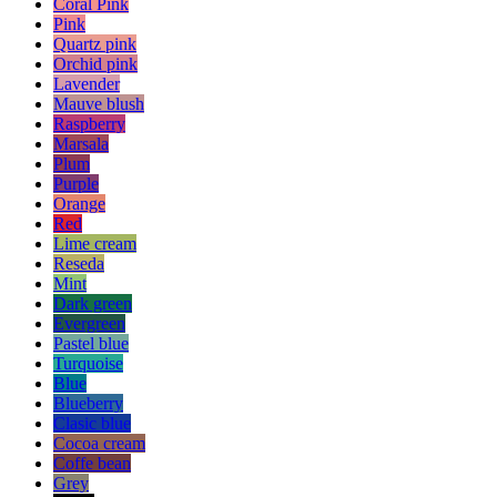
Coral Pink
Pink
Quartz pink
Orchid pink
Lavender
Mauve blush
Raspberry
Marsala
Plum
Purple
Orange
Red
Lime cream
Reseda
Mint
Dark green
Evergreen
Pastel blue
Turquoise
Blue
Blueberry
Clasic blue
Cocoa cream
Coffe bean
Grey