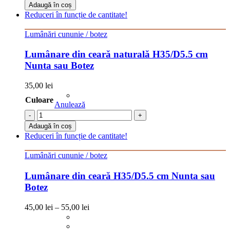
Adaugă în coș
Reduceri în funcție de cantitate!
Lumânări cununie / botez
Lumânare din ceară naturală H35/D5.5 cm
Nunta sau Botez
35,00
lei
Culoare
Anulează
-
+
Adaugă în coș
Reduceri în funcție de cantitate!
Lumânări cununie / botez
Lumânare din ceară H35/D5.5 cm Nunta sau
Botez
45,00
lei
–
55,00
lei