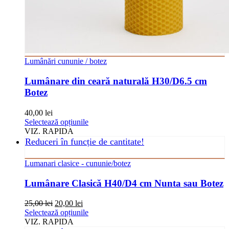
Lumânări cununie / botez
Lumânare din ceară naturală H30/D6.5 cm
Botez
40,00
lei
Acest
Selectează opțiunile
produs
VIZ. RAPIDA
are
Reduceri în funcție de cantitate!
mai
multe
Lumanari clasice - cununie/botez
variații.
Opțiunile
Lumânare Clasică H40/D4 cm Nunta sau Botez
pot
fi
Prețul
Prețul
25,00
lei
20,00
lei
alese
inițial
curent
Acest
Selectează opțiunile
în
a
este:
produs
VIZ. RAPIDA
pagina