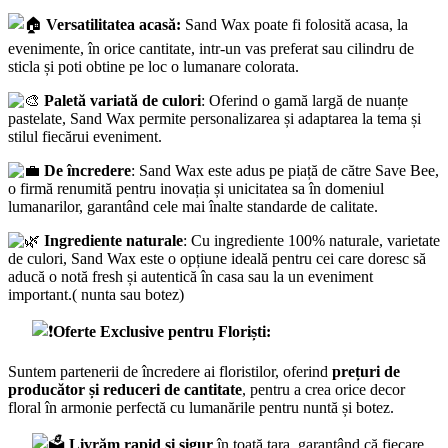
Versatilitatea acasă:
Sand Wax poate fi folosită acasa, la
evenimente, în orice cantitate, intr-un vas preferat sau cilindru de
sticla și poti obtine pe loc o lumanare colorata.
Paletă variată de culori
: Oferind o gamă largă de nuanțe
pastelate, Sand Wax permite personalizarea și adaptarea la tema și
stilul fiecărui eveniment.
De încredere
: Sand Wax este adus pe piață de către Save Bee,
o firmă renumită pentru inovația și unicitatea sa în domeniul
lumanarilor, garantând cele mai înalte standarde de calitate.
Ingrediente naturale
: Cu ingrediente 100% naturale, varietate
de culori, Sand Wax este o opțiune ideală pentru cei care doresc să
aducă o notă fresh și autentică în casa sau la un eveniment
important.( nunta sau botez)
Oferte Exclusive pentru Floriști:
Suntem partenerii de încredere ai floristilor, oferind
prețuri de
producător și reduceri de cantitate
, pentru a crea orice decor
floral în armonie perfectă cu lumanările pentru nuntă și botez.
Livrăm rapid și sigur
în toată țara, garantând că fiecare