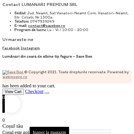
Contact LUMANARI PREMIUM SRL
Sediul:
Jud. Neamt, Sat Vanatori-Neamt Com. Vanatori-Neamt,
Str. Cetatii, Nr.1300a
Telefon:
0747939249
E-mail:
contact@savebee.ro
Program de lucru:
Lu - Vi / 10:00 - 20:00
Urmareste-ne
Facebook
Instagram
Lumânări din ceară de albine tip fagure – Save Bee
© Copyright 2021. Toate drepturile rezervate. Powered by
webinspire.ro
has been added to your cart.
Checkout
View Cart
0
0
Coșul tău
Coșul este gol
Inapoi la magazin