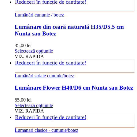
fost:
20,00 lei.
are
Reduceri în funcție de cantitate!
produsului.
25,00 lei.
mai
multe
Lumânări cununie / botez
variații.
Opțiunile
Lumânare din ceară naturală H35/D5.5 cm
pot
Nunta sau Botez
fi
alese
în
35,00
lei
pagina
Acest
Selectează opțiunile
produsului.
produs
VIZ. RAPIDA
are
Reduceri în funcție de cantitate!
mai
multe
Lumânări striate cununie/botez
variații.
Opțiunile
Lumânare Flower H40/D6 cm Nunta sau Botez
pot
fi
55,00
lei
alese
Acest
Selectează opțiunile
în
produs
VIZ. RAPIDA
pagina
are
Reduceri în funcție de cantitate!
produsului.
mai
multe
Lumanari clasice - cununie/botez
variații.