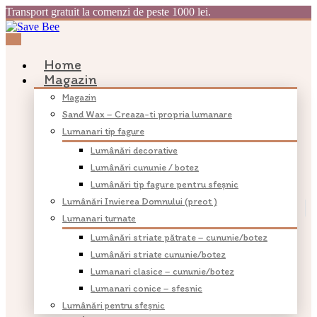
Transport gratuit la comenzi de peste 1000 lei.
Home
Magazin
Magazin
Sand Wax – Creaza-ti propria lumanare
Lumanari tip fagure
Lumânări decorative
Lumânări cununie / botez
Lumânări tip fagure pentru sfeșnic
Lumânări Invierea Domnului (preot )
Lumanari turnate
Lumânări striate pătrate – cununie/botez
Lumânări striate cununie/botez
Lumanari clasice – cununie/botez
Lumanari conice – sfesnic
Lumânări pentru sfeșnic