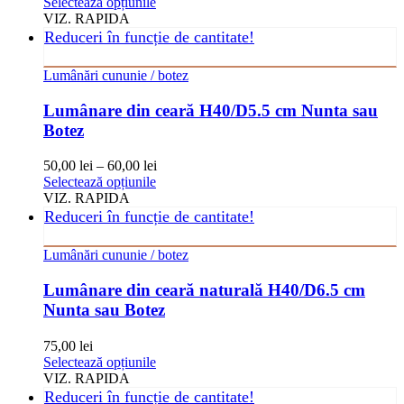
Acest
Selectează opțiunile
produsului.
produs
VIZ. RAPIDA
are
Reduceri în funcție de cantitate!
mai
multe
Lumânări cununie / botez
variații.
Opțiunile
Lumânare din ceară H40/D5.5 cm Nunta sau
pot
Botez
fi
alese
în
50,00
lei
–
60,00
lei
pagina
Acest
Selectează opțiunile
produsului.
produs
VIZ. RAPIDA
are
Reduceri în funcție de cantitate!
mai
multe
Lumânări cununie / botez
variații.
Opțiunile
Lumânare din ceară naturală H40/D6.5 cm
pot
Nunta sau Botez
fi
alese
în
75,00
lei
pagina
Acest
Selectează opțiunile
produsului.
produs
VIZ. RAPIDA
are
Reduceri în funcție de cantitate!