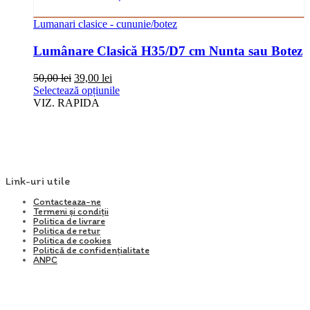
mai
multe
Lumanari clasice - cununie/botez
variații.
Opțiunile
Lumânare Clasică H35/D7 cm Nunta sau Botez
pot
fi
Prețul
Prețul
50,00
lei
39,00
lei
alese
inițial
curent
Acest
Selectează opțiunile
în
a
este:
produs
VIZ. RAPIDA
pagina
fost:
39,00 lei.
are
produsului.
50,00 lei.
mai
multe
variații.
Opțiunile
pot
Link-uri utile
fi
Contacteaza-ne
alese
Termeni și condiții
în
Politica de livrare
pagina
Politica de retur
produsului.
Politica de cookies
Politică de confidențialitate
ANPC