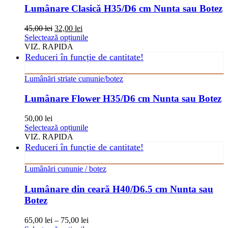
Opțiunile
Lumânare Clasică H35/D6 cm Nunta sau Botez
pot
fi
Prețul
Prețul
45,00
lei
32,00
lei
alese
inițial
curent
Acest
Selectează opțiunile
în
a
este:
produs
VIZ. RAPIDA
pagina
fost:
32,00 lei.
are
Reduceri în funcție de cantitate!
produsului.
45,00 lei.
mai
multe
Lumânări striate cununie/botez
variații.
Opțiunile
Lumânare Flower H35/D6 cm Nunta sau Botez
pot
fi
50,00
lei
alese
Acest
Selectează opțiunile
în
produs
VIZ. RAPIDA
pagina
are
Reduceri în funcție de cantitate!
produsului.
mai
multe
Lumânări cununie / botez
variații.
Opțiunile
Lumânare din ceară H40/D6.5 cm Nunta sau
pot
Botez
fi
alese
în
65,00
lei
–
75,00
lei
pagina