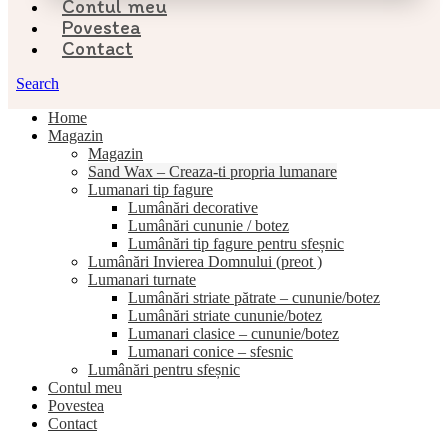
Contul meu
Povestea
Contact
Search
Home
Magazin
Magazin
Sand Wax – Creaza-ti propria lumanare
Lumanari tip fagure
Lumânări decorative
Lumânări cununie / botez
Lumânări tip fagure pentru sfeșnic
Lumânări Invierea Domnului (preot )
Lumanari turnate
Lumânări striate pătrate – cununie/botez
Lumânări striate cununie/botez
Lumanari clasice – cununie/botez
Lumanari conice – sfesnic
Lumânări pentru sfeșnic
Contul meu
Povestea
Contact