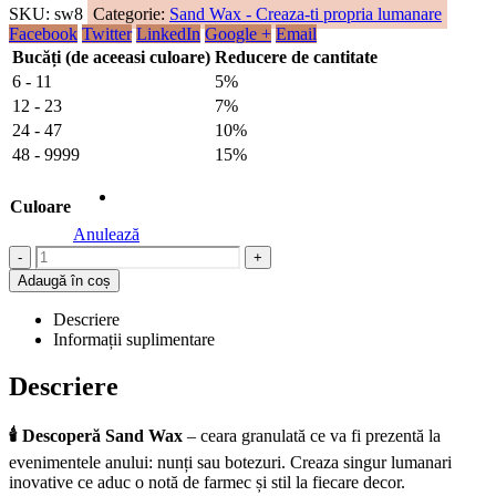
SKU:
sw8
Categorie:
Sand Wax - Creaza-ti propria lumanare
Facebook
Twitter
LinkedIn
Google +
Email
Bucăți (de aceeasi culoare)
Reducere de cantitate
6 - 11
5%
12 - 23
7%
24 - 47
10%
48 - 9999
15%
Culoare
Anulează
-
+
Adaugă în coș
Descriere
Informații suplimentare
Descriere
🕯️
Descoperă Sand Wax
– ceara granulată ce va fi prezentă la
evenimentele anului: nunți sau botezuri. Creaza singur lumanari
inovative ce aduc o notă de farmec și stil la fiecare decor.