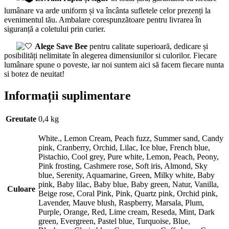
lumânare va arde uniform și va încânta sufletele celor prezenți la
evenimentul tău. Ambalare corespunzătoare pentru livrarea în
siguranță a coletului prin curier.
Alege Save Bee
pentru calitate superioară, dedicare și
posibilități nelimitate în alegerea dimensiunilor si culorilor. Fiecare
lumânare spune o poveste, iar noi suntem aici să facem fiecare nunta
si botez de neuitat!
Informații suplimentare
Greutate
0,4 kg
White., Lemon Cream, Peach fuzz, Summer sand, Candy
pink, Cranberry, Orchid, Lilac, Ice blue, French blue,
Pistachio, Cool grey, Pure white, Lemon, Peach, Peony,
Pink frosting, Cashmere rose, Soft iris, Almond, Sky
blue, Serenity, Aquamarine, Green, Milky white, Baby
pink, Baby lilac, Baby blue, Baby green, Natur, Vanilla,
Culoare
Beige rose, Coral Pink, Pink, Quartz pink, Orchid pink,
Lavender, Mauve blush, Raspberry, Marsala, Plum,
Purple, Orange, Red, Lime cream, Reseda, Mint, Dark
green, Evergreen, Pastel blue, Turquoise, Blue,